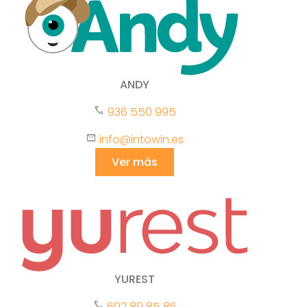
ANDY
phone
936 550 995
mail
info@intowin.es
Ver más
YUREST
phone
692 89 85 86