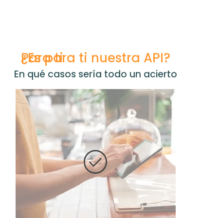
Para ti
En qué casos sería todo un acierto
check_circle