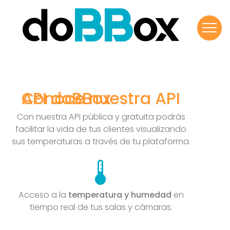
Despl
azars
e
hasta
arrib
a
API doBBox
Con nuestra API pública y gratuita podrás
facilitar la vida de tus clientes visualizando
sus temperaturas a través de tu plataforma.
device_thermostat
Acceso a la
temperatura y humedad
en
tiempo real de tus salas y cámaras.