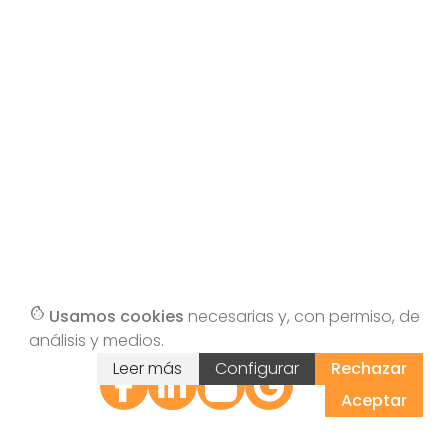
cookie
Usamos cookies
necesarias y, con permiso, de
análisis y medios.
Leer más
Configurar
Rechazar
Sígue
Sígue
Sígue
Sígue
nos
nos
nos
nos
Aceptar
en
en
en
en G
Face
Linke
Insta