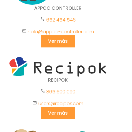
APPCC CONTROLLER
phone
652 454 546
mail
hola@appcc-controller.com
Ver más
RECIPOK
phone
865 600 090
mail
users@recipok.com
Ver más