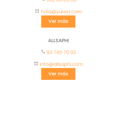
mail
hola@yurest.com
Ver más
ALLSAPHI
phone
93 745 70 92
mail
info@allsaphi.com
Ver más